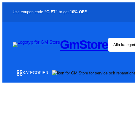
Use coupon code
“GIFT”
to get
10% OFF
.
GmStore
KATEGORIER
Datorer
Mobiltelefoner
Mobiltillbehör