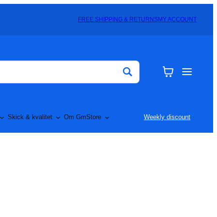
FREE SHIPPING & RETURNS
MY ACCOUNT
Skick & kvalitet
Om GmStore
Weekly discount