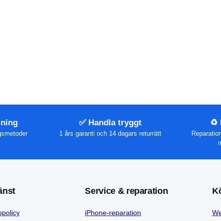
lning
✅ Handla tryggt
♻️
ngsmetoder
1 års garanti och 14 dagars returrätt
Reparatio
m
änst
Service & reparation
K
spolicy
iPhone-reparation
We