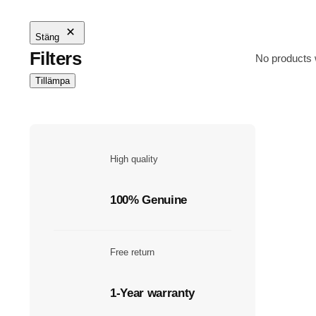
Stäng
Filters
No products 
Tillämpa
High quality
100% Genuine
Free return
1-Year warranty