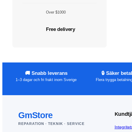
Over $1000
Free delivery
🚚 Snabb leverans
🔒 Säker beta
1–3 dagar och fri frakt inom Sverige
Flera trygga betalni
GmStore
Kundtj
REPARATION · TEKNIK · SERVICE
Integritet