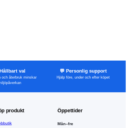
 Hållbart val
💬 Personlig support
n och återbruk minskar
Hjälp före, under och efter köpet
iljöpåverkan
öp produkt
Öppettider
bbutik
Mån–fre