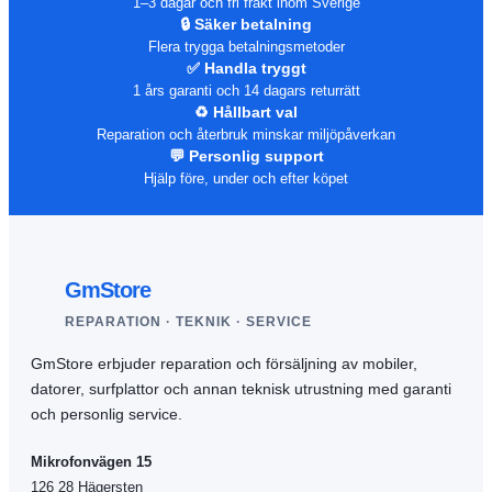
1–3 dagar och fri frakt inom Sverige
🔒 Säker betalning
Flera trygga betalningsmetoder
✅ Handla tryggt
1 års garanti och 14 dagars returrätt
♻️ Hållbart val
Reparation och återbruk minskar miljöpåverkan
💬 Personlig support
Hjälp före, under och efter köpet
GmStore
REPARATION · TEKNIK · SERVICE
GmStore erbjuder reparation och försäljning av mobiler,
datorer, surfplattor och annan teknisk utrustning med garanti
och personlig service.
Mikrofonvägen 15
126 28 Hägersten