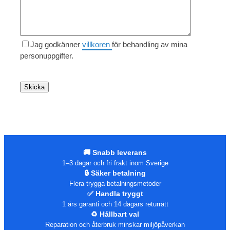
Jag godkänner
villkoren
för behandling av mina
personuppgifter.
🚚 Snabb leverans
1–3 dagar och fri frakt inom Sverige
🔒 Säker betalning
Flera trygga betalningsmetoder
✅ Handla tryggt
1 års garanti och 14 dagars returrätt
♻️ Hållbart val
Reparation och återbruk minskar miljöpåverkan