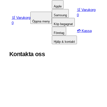
Apple
🛒
Varukorg
0
Samsung
🛒
Varukorg
Öppna meny
0
Köp begagnat
💳
Kassa
Företag
Hjälp & kontakt
Kontakta oss