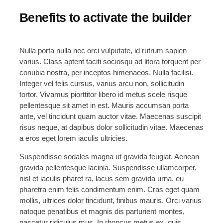
Benefits to activate the builder
Nulla porta nulla nec orci vulputate, id rutrum sapien
varius. Class aptent taciti sociosqu ad litora torquent per
conubia nostra, per inceptos himenaeos. Nulla facilisi.
Integer vel felis cursus, varius arcu non, sollicitudin
tortor. Vivamus piorttitor libero id metus scele risque
pellentesque sit amet in est. Mauris accumsan porta
ante, vel tincidunt quam auctor vitae. Maecenas suscipit
risus neque, at dapibus dolor sollicitudin vitae. Maecenas
a eros eget lorem iaculis ultricies.
Suspendisse sodales magna ut gravida feugiat. Aenean
gravida pellentesque lacinia. Suspendisse ullamcorper,
nisl et iaculis pharet ra, lacus sem gravida urna, eu
pharetra enim felis condimentum enim. Cras eget quam
mollis, ultrices dolor tincidunt, finibus mauris. Orci varius
natoque penatibus et magnis dis parturient montes,
nascetur ridiculus mus. In rhoncus metus ex, quis