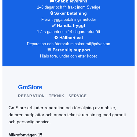
🚚 Snabb leverans
1–3 dagar och fri frakt inom Sverige
🔒 Säker betalning
Flera trygga betalningsmetoder
✅ Handla tryggt
1 års garanti och 14 dagars returrätt
♻️ Hållbart val
Reparation och återbruk minskar miljöpåverkan
💬 Personlig support
Hjälp före, under och efter köpet
GmStore
REPARATION · TEKNIK · SERVICE
GmStore erbjuder reparation och försäljning av mobiler,
datorer, surfplattor och annan teknisk utrustning med garanti
och personlig service.
Mikrofonvägen 15