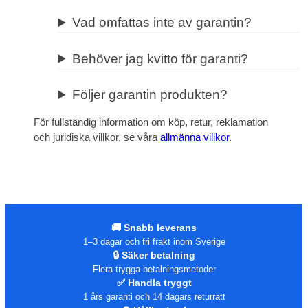
Vad omfattas inte av garantin?
Behöver jag kvitto för garanti?
Följer garantin produkten?
För fullständig information om köp, retur, reklamation
och juridiska villkor, se våra
allmänna villkor
.
🚚 Snabb leverans
1–3 dagar och fri frakt inom Sverige
🔒 Säker betalning
Flera trygga betalningsmetoder
✅ Handla tryggt
1 års garanti och 14 dagars returrätt