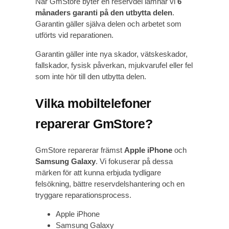
När GmStore byter en reservdel lämnar vi
6
månaders garanti på den utbytta delen
.
Garantin gäller själva delen och arbetet som
utförts vid reparationen.
Garantin gäller inte nya skador, vätskeskador,
fallskador, fysisk påverkan, mjukvarufel eller fel
som inte hör till den utbytta delen.
Vilka mobiltelefoner
reparerar GmStore?
GmStore reparerar främst
Apple iPhone
och
Samsung Galaxy
. Vi fokuserar på dessa
märken för att kunna erbjuda tydligare
felsökning, bättre reservdelshantering och en
tryggare reparationsprocess.
Apple iPhone
Samsung Galaxy