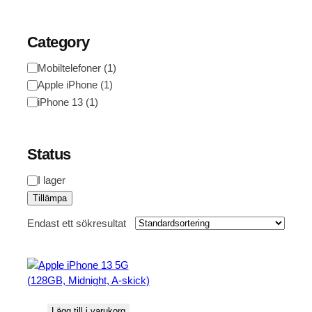
Category
Kategori
Mobiltelefoner
(
1
)
Apple iPhone
(
1
)
iPhone 13
(
1
)
Status
Tillgänglighet
I lager
Tillämpa
Endast ett sökresultat
Lägg till i varukorg