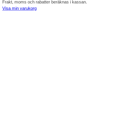
Produkter
Frakt, moms och rabatter beräknas i kassan.
Visa min varukorg
i
Gå till kassan
varukorg