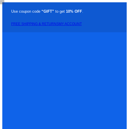
Use coupon code
“GIFT”
to get
10% OFF
.
FREE SHIPPING & RETURNS
MY ACCOUNT