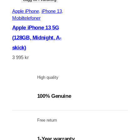
Apple iPhone
, 
iPhone 13
, 
Mobiltelefoner
Apple iPhone 13 5G
(128GB, Midnight, A-
skick)
3 995
kr
High quality
100% Genuine
Free return
1-Year warranty