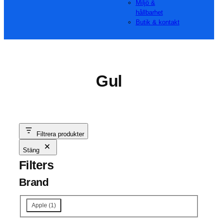
Miljö &
hållbarhet
Butik & kontakt
Gul
Filtrera produkter
Stäng
Filters
Brand
Varumärke
Apple
(
1
)