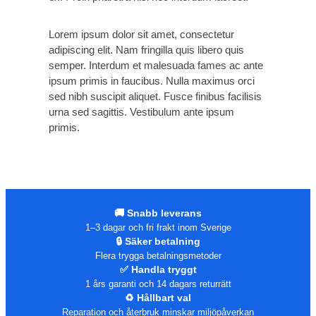
Lorem ipsum dolor sit amet, consectetur
adipiscing elit. Nam fringilla quis libero quis
semper. Interdum et malesuada fames ac ante
ipsum primis in faucibus. Nulla maximus orci
sed nibh suscipit aliquet. Fusce finibus facilisis
urna sed sagittis. Vestibulum ante ipsum
primis.
🚚 Snabb leverans
1–3 dagar och fri frakt inom Sverige
🔒 Säker betalning
Flera trygga betalningsmetoder
✅ Handla tryggt
1 års garanti och 14 dagars returrätt
♻️ Hållbart val
Reparation och återbruk minskar miljöpåverkan